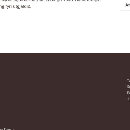
arsilspening,
Er munur á fastløntum og tíma
At
 fyri útgjaldið.
gin hjá mammuni?
ermin, havi eg so
Hvussu kæri eg eina avgerð hjá B
 fyri at fáa
Eru barsilspengar tað sama su
T
S
P
1
ava
Sansir