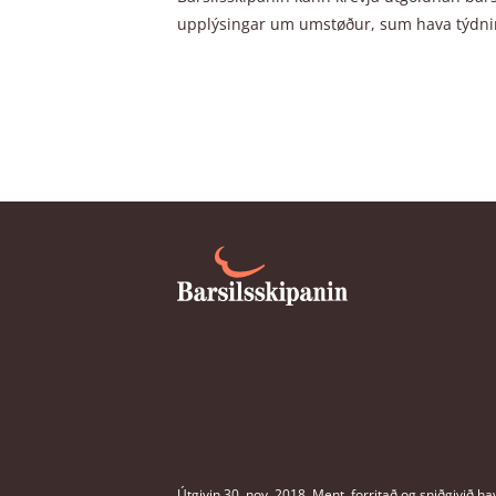
Kann pápin ella sammóðurin fáa b
upplýsingar um umstøður, sum hava týdning
uttan at tað ávirkar barsilspenin
Um eg blívi sjúkrameldað áðrenn t
rætt til barsilspening?
Skal man hava nakran ávísan aldur
barsilspening?
Útgivin 30. nov. 2018.
Ment, forritað og sniðgivið h