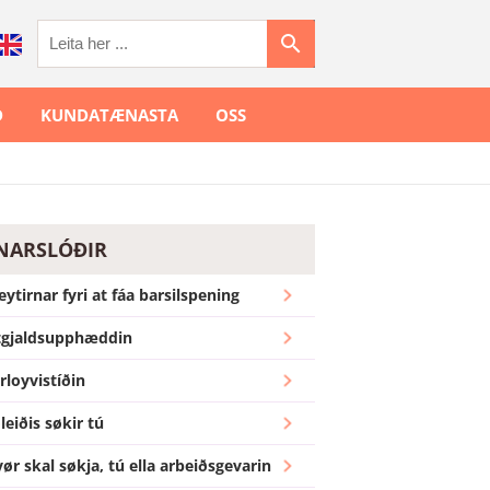
Leita
Ð
KUNDATÆNASTA
OSS
kið?
m
NARSLÓÐIR
arsilspening?
eytirnar fyri at fáa barsilspening
rsilspeningi?
tgjaldsupphæddin
 eg flyti til Føroya?
rloyvistíðin
leiðis søkir tú
ilspening og flyti av
ør skal søkja, tú ella arbeiðsgevarin