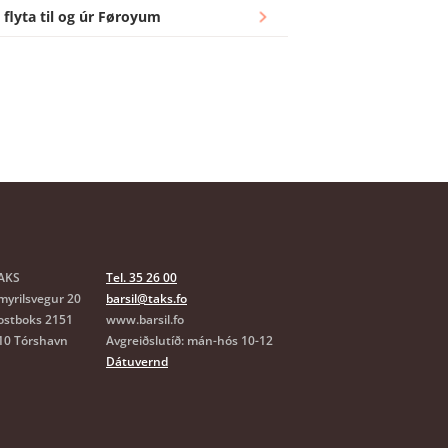
løntum?
 flyta til og úr Føroyum
arsilsskipanini?
m barnapengar?
AKS
Tel. 35 26 00
myrilsvegur 20
barsil@taks.fo
ostboks 2151
www.barsil.fo
10 Tórshavn
Avgreiðslutíð: mán-hós 10-12
Dátuvernd