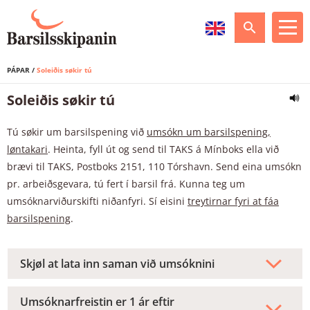
Leita
Mammur
PÁPAR
/
Soleiðis søkir tú
Soleiðis søkir tú
Pápar
Treytirnar fyri at fáa barsilspening
Tú søkir um barsilspening við
umsókn um barsilspening,
Útgjaldsupphæddin
Treytirnar fyri at fáa barsilspening
Hetta merkja treytirnar
løntakari
. Heinta, fyll út og send til TAKS á Mínboks ella við
brævi til TAKS, Postboks 2151, 110 Tórshavn. Send eina umsókn
Farloyvistíðin
Útgjaldsupphæddin
Um tú ert lesandi
Arbeiði í farloyvistíðini
Hetta merkja treytirnar
pr. arbeiðsgevara, tú fert í barsil frá. Kunna teg um
umsóknarviðurskifti niðanfyri. Sí eisini
treytirnar fyri at fáa
barsilspening
.
Soleiðis søkir tú
Farloyvistíðin
Um tú ert arbeiðsleys
Partvíst í arbeiði
Einburi
Um tú ert lesandi
Arbeiði í farloyvistíðini
Hvør skal søkja, tú ella arbeiðsgevarin?
Soleiðis søkir tú
Um tú ert sjálvstøðugt vinnurekandi
Nýsett
Fleirburar
Skjøl at lata inn saman við umsóknini
Um tú ert arbeiðsleysur
Partvíst í arbeiði
Einburi
Skjøl at lata inn saman við umsóknini
At flyta til og úr Føroyum
Um tú ert B-løntakari
Um tú vilt broyta kontunummar
Ov tíðliga fødd og innleggingar
Umsóknarfreistin er 1 ár eftir barnsburð/komu
Galdandi fakfelagssáttmálar
Um tú ert sjálvstøðugt vinnurekandi
Nýsettur
Fleirburar
Skjøl at lata inn saman við umsóknini
Umsóknarfreistin er 1 ár eftir